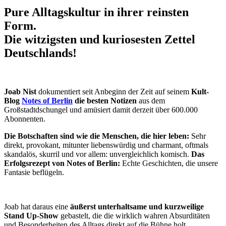
Pure Alltagskultur in ihrer reinsten
Form.
Die witzigsten und kuriosesten Zettel
Deutschlands!
Joab Nist
dokumentiert seit Anbeginn der Zeit auf seinem
Kult-
Blog
Notes of Berlin
die besten Notizen
aus dem
Großstadtdschungel und amüsiert damit derzeit über 600.000
Abonnenten.
Die Botschaften sind wie die Menschen, die hier leben:
Sehr
direkt, provokant, mitunter liebenswürdig und charmant, oftmals
skandalös, skurril und vor allem: unvergleichlich komisch.
Das
Erfolgsrezept
von Notes of Berlin:
Echte Geschichten, die unsere
Fantasie beflügeln.
Joab hat daraus eine
äußerst
unterhaltsame und kurzweilige
Stand Up-Show
gebastelt, die die wirklich wahren Absurditäten
und Besonderheiten des Alltags direkt auf die Bühne holt.