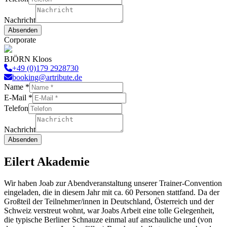
Nachricht
Absenden
Corporate
BJÖRN Kloos
+49 (0)179 2928730
booking@artribute.de
Name
*
Nachricht
E-Mail
*
E-
Telefon
Mail
Telefon
Nachricht
Absenden
Eilert Akademie
Wir haben Joab zur Abendveranstaltung unserer Trainer-Convention
eingeladen, die in diesem Jahr mit ca. 60 Personen stattfand. Da der
Großteil der Teilnehmer/innen in Deutschland, Österreich und der
Schweiz verstreut wohnt, war Joabs Arbeit eine tolle Gelegenheit,
die typische Berliner Schnauze einmal auf anschauliche und (von